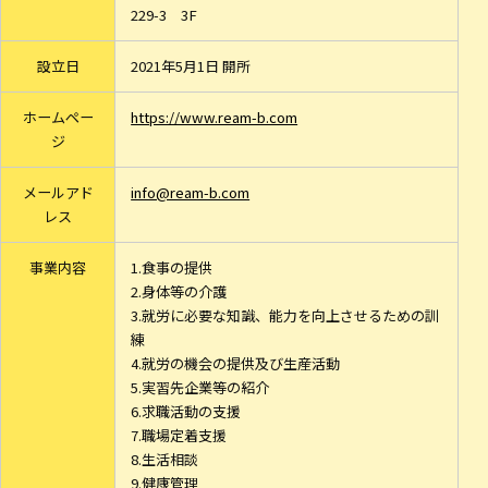
229-3 3F
設立日
2021年5月1日 開所
ホームペー
https://www.ream-b.com
ジ
メールアド
info@ream-b.com
レス
事業内容
1.食事の提供
2.身体等の介護
3.就労に必要な知識、能力を向上させるための訓
練
4.就労の機会の提供及び生産活動
5.実習先企業等の紹介
6.求職活動の支援
7.職場定着支援
8.生活相談
9.健康管理